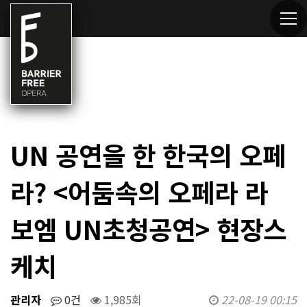
UN 공연을 한 한국의 오페
라? <어둠속의 오페라 라
보엠 UN초청공연> 현장스
케치
관리자
0건
1,985회
22-08-19 00:15