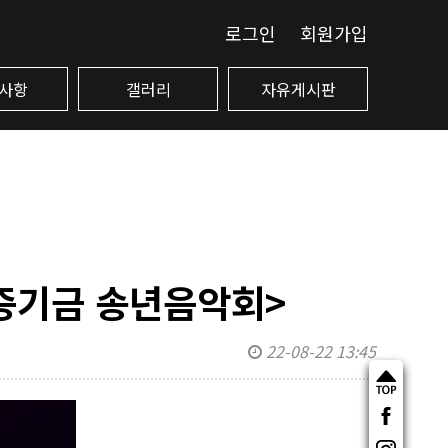
로그인
회원가입
사항
갤러리
자유게시판
증기금 송년음악회>
22-08-22 13:45